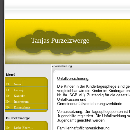
Tanjas Purzelzwerge
»
Versicherung
Menü
Unfallversicherung:
News
Die Kinder in der Kindertagespflege sind ges
Gallery
vergleichbar wie die Kinder im Kindergarten
Nr. 8a. SGB VII). Zuständig für die gesetzl
Kontakt
Unfallkassen und
Impressum
Gemeindeunfall
Datenschutz
Voraussetzung: Die Tagespflegeperson ist b
Jugendhilfe registriert. Die Unfallmeldung 
Purzelzwerge
Jugendamt gerichtet werden.
Liebe Eltern,..
Familienhaftpflichtversicherung: