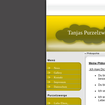
Tanjas Purzelzw
»
Philospohie
Menü
Meine Philo
News
„Ich mag Dic
Gallery
Du bi
Kontakt
beso
Impressum
Du bi
Datenschutz
Ich v
Purzelzwerge
Ich w
Lebe
Liebe Eltern,..