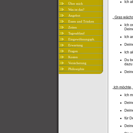
Ich a
Über mich
Was ist das?
Angebot
„ Gras wächs
Essen und Trinken
Ich o
Zeiten
Deine
Tagesablauf
Ich a
Eingewöhnungsph.
Deine
Erwartung
Fragen
Ich a
Kosten
Du be
Versicherung
dazu 
Philosophie
Deine
„Ich möchte,
Ich m
Dein
Deine
für D
Deine