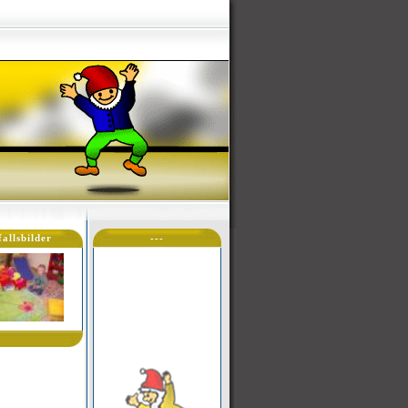
fallsbilder
---