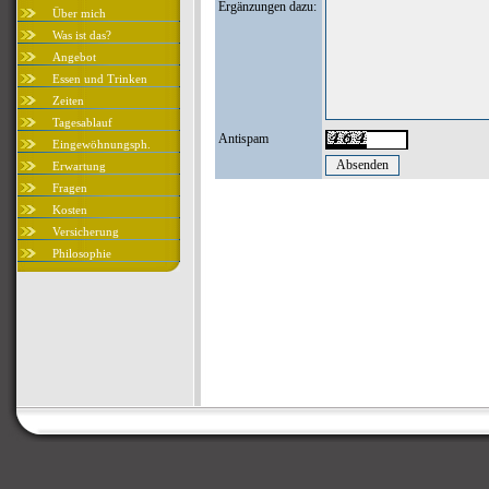
Ergänzungen dazu:
Über mich
Was ist das?
Angebot
Essen und Trinken
Zeiten
Tagesablauf
Antispam
Eingewöhnungsph.
Erwartung
Fragen
Kosten
Versicherung
Philosophie