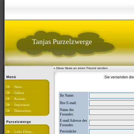
Tanjas Purzelzwerge
»
Diese News an einen Freund senden
Menü
Sie versenden di
News
Gallery
Ihr Name:
Kontakt
Ihre E-mail:
Impressum
Name des
Datenschutz
Freundes:
E-mail Adresse des
Purzelzwerge
Freundes:
Persönliche
Liebe Eltern,..