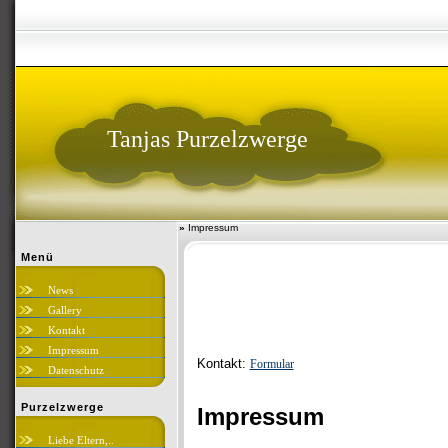
Tanjas Purzelzwerge
»
Impressum
Menü
News
Gallery
Kontakt
Impressum
Kontakt:
Formular
Datenschutz
Purzelzwerge
Impressum
Liebe Eltern,..