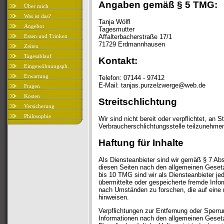
Angaben gemäß § 5 TMG:
Über mich
Was ist das?
Tanja Wölfl
Angebot
Tagesmutter
Essen und Trinken
Affalterbacherstraße 17/1
71729 Erdmannhausen
Zeiten
Tagesablauf
Kontakt:
Eingewöhnungsph.
Erwartung
Telefon: 07144 - 97412
E-Mail: tanjas.purzelzwerge@web.de
Fragen
Kosten
Streitschlichtung
Versicherung
Philosophie
Wir sind nicht bereit oder verpflichtet, an S
Verbraucherschlichtungsstelle teilzunehme
Haftung für Inhalte
Als Diensteanbieter sind wir gemäß § 7 Abs
diesen Seiten nach den allgemeinen Gesetz
bis 10 TMG sind wir als Diensteanbieter jedo
übermittelte oder gespeicherte fremde Inf
nach Umständen zu forschen, die auf eine r
hinweisen.
Verpflichtungen zur Entfernung oder Sperr
Informationen nach den allgemeinen Gesetz