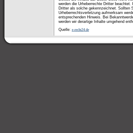
werden die Urheberrechte Dritter beachtet.
Dritter als solche gekennzeichnet. Sollten 
Urheberrechtsverletzung aufmerksam werden
entsprechenden Hinweis. Bei Bekanntwerd
werden wir derartige Inhalte umgehend entf
Quelle:
e-recht24.de