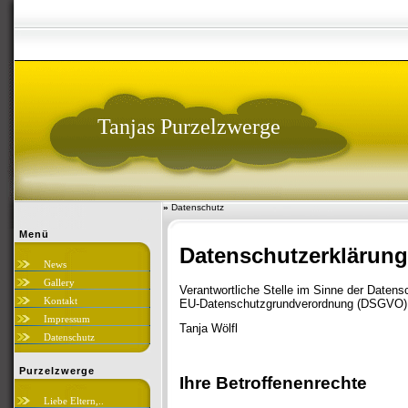
Tanjas Purzelzwerge
»
Datenschutz
Menü
Datenschutzerklärung
News
Gallery
Verantwortliche Stelle im Sinne der Daten
Kontakt
EU-Datenschutzgrundverordnung (DSGVO), 
Impressum
Tanja Wölfl
Datenschutz
Purzelzwerge
Ihre Betroffenenrechte
Liebe Eltern,..