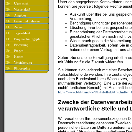
Unter den angegebenen Kontaktdaten unse
Über mich
können Sie jederzeit folgende Rechte ausü
Was ist das?
Auskunft über Ihre bei uns gespeich
Angebot
Verarbeitung,
Essen und Trinken
Berichtigung unrichtiger personenbe
Zeiten
Löschung Ihrer bei uns gespeicherte
Einschränkung der Datenverarbeitung
Tagesablauf
gesetzlicher Pflichten noch nicht lö
Eingewöhnungsph.
Widerspruch gegen die Verarbeitung 
Erwartung
Datenübertragbarkeit, sofern Sie in d
haben oder einen Vertrag mit uns a
Fragen
Kosten
Sofern Sie uns eine Einwilligung erteilt hab
mit Wirkung für die Zukunft widerrufen.
Versicherung
Philosophie
Sie können sich jederzeit mit einer Beschw
Aufsichtsbehörde wenden. Ihre zuständige A
nach dem Bundesland Ihres Wohnsitzes, Ihr
mutmaßlichen Verletzung. Eine Liste der Au
nichtöffentlichen Bereich) mit Anschrift find
https://www.bfdi.bund.de/DE/Infothek/Anschriften_L
Zwecke der Datenverarbeit
verantwortliche Stelle und D
Wir verarbeiten Ihre personenbezogenen Dat
Datenschutzerklärung genannten Zwecken. 
persönlichen Daten an Dritte zu anderen a
nicht statt. Wir geben Ihre persönlichen Dat